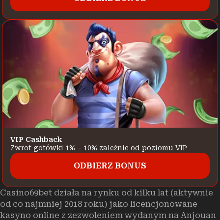
VIP Cashback
Zwrot gotówki 1% – 10% zależnie od poziomu VIP
ODBIERZ BONUS
Casino69bet działa na rynku od kilku lat (aktywnie
od co najmniej 2018 roku) jako licencjonowane
kasyno online z zezwoleniem wydanym na Anjouan