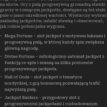
na slocie. Gry z pulą progresywną gromadzą stawki
graczy w rosnącym jackpotie, dostępne są też stałe
pule o jasno określonej wartości. Wystarczy wybrać
zakładkę jackpotów, ustalić stawkę i obserwować,
jak rośnie potencjalna wygrana.
Mega Fortune – slot jackpot z motywem luksusu i
progresywną pulą, w której każdy spin zwiększa
główną nagrodę.
Divine Fortune – mitologiczny automat jackpot z
funkcją re-spin i szansą na kilka poziomów
progresywnego jackpota.
Hall of Gods – slot jackpot o tematyce
nordyckiej, z grą bonusową pozwalającą trafić
najwyższą pulę.
Jackpot Raiders – przygodowy slot z
progresywnymi jackpotami i rozbudowanym