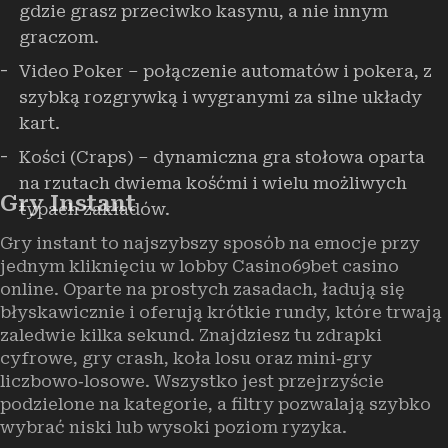
gdzie grasz przeciwko kasynu, a nie innym
graczom.
Video Poker – połączenie automatów i pokera, z
szybką rozgrywką i wygranymi za silne układy
kart.
Kości (Craps) – dynamiczna gra stołowa oparta
na rzutach dwiema kośćmi i wielu możliwych
Gry Instant
typach zakładów.
Gry instant to najszybszy sposób na emocje przy
jednym kliknięciu w lobby Casino69bet casino
online. Oparte na prostych zasadach, ładują się
błyskawicznie i oferują krótkie rundy, które trwają
zaledwie kilka sekund. Znajdziesz tu zdrapki
cyfrowe, gry crash, koła losu oraz mini‑gry
liczbowo‑losowe. Wszystko jest przejrzyście
podzielone na kategorie, a filtry pozwalają szybko
wybrać niski lub wysoki poziom ryzyka.