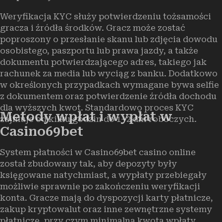
Weryfikacja KYC służy potwierdzeniu tożsamości
gracza i źródła środków. Gracz może zostać
poproszony o przesłanie skanu lub zdjęcia dowodu
osobistego, paszportu lub prawa jazdy, a także
dokumentu potwierdzającego adres, takiego jak
rachunek za media lub wyciąg z banku. Dodatkowo
w określonych przypadkach wymagane bywa selfie
z dokumentem oraz potwierdzenie źródła dochodu
dla wyższych kwot. Standardowo proces KYC
Metody wpłat i wypłat w
zajmuje od kilku godzin do 1–2 dni roboczych.
Casino69bet
System płatności w Casino69bet casino online
został zbudowany tak, aby depozyty były
księgowane natychmiast, a wypłaty przebiegały
możliwie sprawnie po zakończeniu weryfikacji
konta. Gracze mają do dyspozycji karty płatnicze,
zakup kryptowalut oraz inne zewnętrzne systemy
płatnicze, przy czym minimalna kwota wpłaty