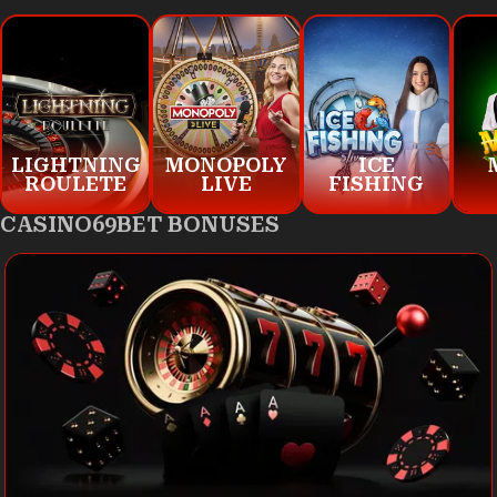
TERAZ
TERAZ
TERAZ
LIGHTNING
MONOPOLY
ICE
ROULETE
LIVE
FISHING
CASINO69BET BONUSES
GRAJ
GRAJ
GRAJ
TERAZ
TERAZ
TERAZ