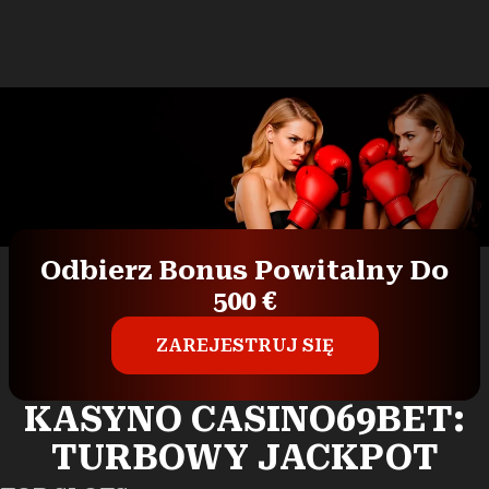
Odbierz Bonus Powitalny Do
500 €
ZAREJESTRUJ SIĘ
KASYNO CASINO69BET:
TURBOWY JACKPOT