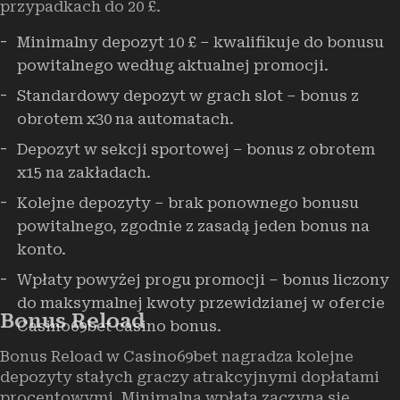
przypadkach do 20 £.
Minimalny depozyt 10 £ – kwalifikuje do bonusu
powitalnego według aktualnej promocji.
Standardowy depozyt w grach slot – bonus z
obrotem x30 na automatach.
Depozyt w sekcji sportowej – bonus z obrotem
x15 na zakładach.
Kolejne depozyty – brak ponownego bonusu
powitalnego, zgodnie z zasadą jeden bonus na
konto.
Wpłaty powyżej progu promocji – bonus liczony
do maksymalnej kwoty przewidzianej w ofercie
Bonus Reload
Casino69bet casino bonus.
Bonus Reload w Casino69bet nagradza kolejne
depozyty stałych graczy atrakcyjnymi dopłatami
procentowymi. Minimalna wpłata zaczyna się