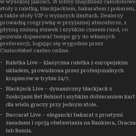
w wysokiej jakości. W lobby znajdziesz całodobowe
stoły z ruletką, blackjackiem, bakaratem i pokerem,
a także stoły VIP o wyższych limitach. Dealerzy
prowadzą rozgrywkę w przyjaznej atmosferze, z
płynną zmianą stawek i szybkim czasem rund, co
pozwala dopasować tempo gry do własnych
preferencji, logując się wygodnie przez
Casino69bet casino online.
Ruletka Live – klasyczna ruletka z europejskim
układem, prowadzona przez profesjonalnych
krupierów w trybie 24/7.
Blackjack Live – dynamiczny blackjack z
funkcjami Bet Behind i szybkim dobieraniem kart
dla wielu graczy przy jednym stole.
Baccarat Live – elegancki bakarat z prostymi
zasadami i opcją obstawiania na Bankiera, Gracza
lub Remis.