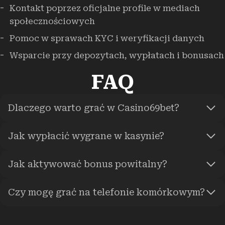
Kontakt poprzez oficjalne profile w mediach
społecznościowych
Pomoc w sprawach KYC i weryfikacji danych
Wsparcie przy depozytach, wypłatach i bonusach
FAQ
Dlaczego warto grać w Casino69bet?
Jak wypłacić wygrane w kasynie?
Jak aktywować bonus powitalny?
Czy mogę grać na telefonie komórkowym?