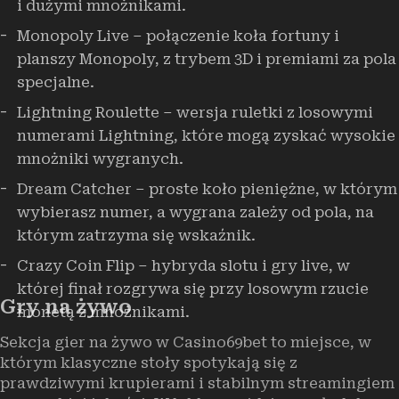
i dużymi mnożnikami.
Monopoly Live – połączenie koła fortuny i
planszy Monopoly, z trybem 3D i premiami za pola
specjalne.
Lightning Roulette – wersja ruletki z losowymi
numerami Lightning, które mogą zyskać wysokie
mnożniki wygranych.
Dream Catcher – proste koło pieniężne, w którym
wybierasz numer, a wygrana zależy od pola, na
którym zatrzyma się wskaźnik.
Crazy Coin Flip – hybryda slotu i gry live, w
której finał rozgrywa się przy losowym rzucie
Gry na żywo
monetą z mnożnikami.
Sekcja gier na żywo w Casino69bet to miejsce, w
którym klasyczne stoły spotykają się z
prawdziwymi krupierami i stabilnym streamingiem