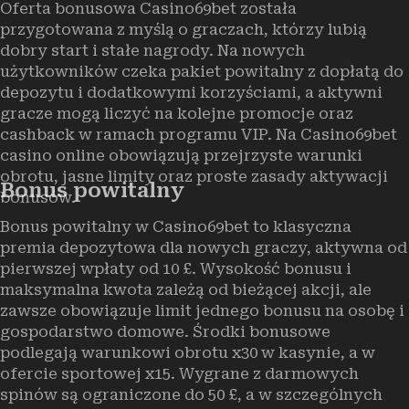
Oferta bonusowa Casino69bet została
przygotowana z myślą o graczach, którzy lubią
dobry start i stałe nagrody. Na nowych
użytkowników czeka pakiet powitalny z dopłatą do
depozytu i dodatkowymi korzyściami, a aktywni
gracze mogą liczyć na kolejne promocje oraz
cashback w ramach programu VIP. Na Casino69bet
casino online obowiązują przejrzyste warunki
obrotu, jasne limity oraz proste zasady aktywacji
Bonus powitalny
bonusów.
Bonus powitalny w Casino69bet to klasyczna
premia depozytowa dla nowych graczy, aktywna od
pierwszej wpłaty od 10 £. Wysokość bonusu i
maksymalna kwota zależą od bieżącej akcji, ale
zawsze obowiązuje limit jednego bonusu na osobę i
gospodarstwo domowe. Środki bonusowe
podlegają warunkowi obrotu x30 w kasynie, a w
ofercie sportowej x15. Wygrane z darmowych
spinów są ograniczone do 50 £, a w szczególnych