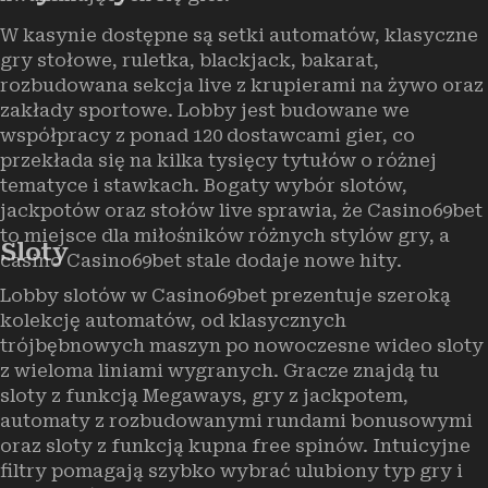
W kasynie dostępne są setki automatów, klasyczne
gry stołowe, ruletka, blackjack, bakarat,
rozbudowana sekcja live z krupierami na żywo oraz
zakłady sportowe. Lobby jest budowane we
współpracy z ponad 120 dostawcami gier, co
przekłada się na kilka tysięcy tytułów o różnej
tematyce i stawkach. Bogaty wybór slotów,
jackpotów oraz stołów live sprawia, że Casino69bet
to miejsce dla miłośników różnych stylów gry, a
Sloty
casino Casino69bet stale dodaje nowe hity.
Lobby slotów w Casino69bet prezentuje szeroką
kolekcję automatów, od klasycznych
trójbębnowych maszyn po nowoczesne wideo sloty
z wieloma liniami wygranych. Gracze znajdą tu
sloty z funkcją Megaways, gry z jackpotem,
automaty z rozbudowanymi rundami bonusowymi
oraz sloty z funkcją kupna free spinów. Intuicyjne
filtry pomagają szybko wybrać ulubiony typ gry i