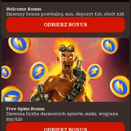
Welcome Bonus
Zmienny bonus powitalny, min. depozyt £10, obrót x30
ODBIERZ BONUS
Free Spins Bonus
Zmienna liczba darmowych spinów, maks. wygrana
£50/£20
ODBIERZ BONUS