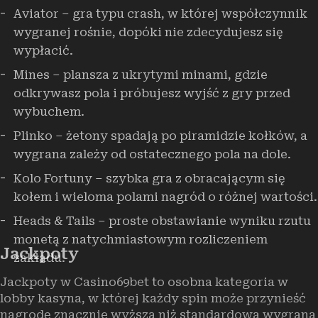
Aviator – gra typu crash, w której współczynnik
wygranej rośnie, dopóki nie zdecydujesz się
wypłacić.
Mines – plansza z ukrytymi minami, gdzie
odkrywasz pola i próbujesz wyjść z gry przed
wybuchem.
Plinko – żetony spadają po piramidzie kołków, a
wygrana zależy od ostatecznego pola na dole.
Kolo Fortuny – szybka gra z obracającym się
kołem i wieloma polami nagród o różnej wartości.
Heads & Tails – proste obstawianie wyniku rzutu
monetą z natychmiastowym rozliczeniem
Jackpoty
zakładu.
Jackpoty w Casino69bet to osobna kategoria w
lobby kasyna, w której każdy spin może przynieść
nagrodę znacznie wyższą niż standardowa wygrana