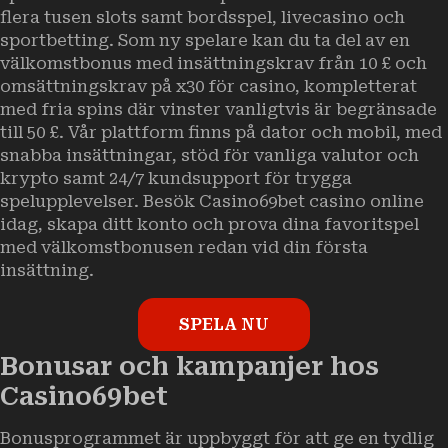
flera tusen slots samt bordsspel, livecasino och
sportbetting. Som ny spelare kan du ta del av en
välkomstbonus med insättningskrav från 10 £ och
omsättningskrav på x30 för casino, kompletterat
med fria spins där vinster vanligtvis är begränsade
till 50 £. Vår plattform finns på dator och mobil, med
snabba insättningar, stöd för vanliga valutor och
krypto samt 24/7 kundsupport för trygga
spelupplevelser. Besök Casino69bet casino online
idag, skapa ditt konto och prova dina favoritspel
med välkomstbonusen redan vid din första
insättning.
SPELA NU
Bonusar och kampanjer hos
Casino69bet
Bonusprogrammet är uppbyggt för att ge en tydlig