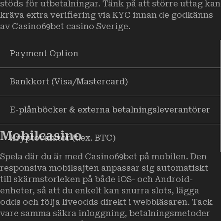
stöds för utbetalningar. Tänk på att större uttag kan
kräva extra verifiering via KYC innan de godkänns
av Casino69bet casino Sverige.
Payment Option
Bankkort (Visa/Mastercard)
E-plånböcker & externa betalningsleverantörer
Mobilcasino
Kryptovalutor (t.ex. BTC)
Spela där du är med Casino69bet på mobilen. Den
responsiva mobilsajten anpassar sig automatiskt
till skärmstorleken på både iOS- och Android-
enheter, så att du enkelt kan snurra slots, lägga
odds och följa liveodds direkt i webbläsaren. Tack
vare samma säkra inloggning, betalningsmetoder