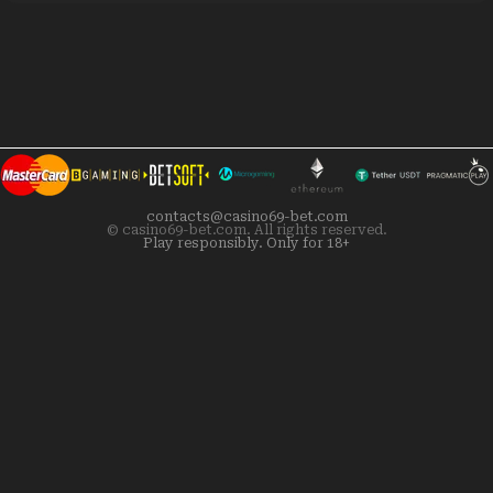
contacts@casino69-bet.com
© casino69-bet.com. All rights reserved.
Play responsibly. Only for 18+