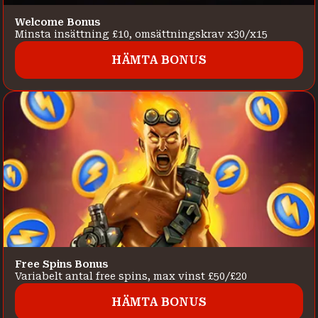
Welcome Bonus
Minsta insättning £10, omsättningskrav x30/x15
HÄMTA BONUS
Free Spins Bonus
Variabelt antal free spins, max vinst £50/£20
HÄMTA BONUS