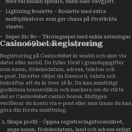
med val mellan spelare, bank eller oavgjort.
Lightning Roulette – Roulette med extra
multiplikatorer som ger chans på förstärkta
vinster.
Super Sic Bo – Tärningsspel med enkla satsningar
Casino69bet Registrering
och varierande odds för varje resultat.
Registrering på Casino69bet är snabb och sker via
dator eller mobil. Du fyller först i grunduppgifter
som namn, födelsedatum, adress, telefon och
e‑post. Därefter väljer du lösenord, valuta och
bekräftar att du är över 18 år. Du kan samtidigt
godkänna bonusvillkor och markera om du vill ta
del av Casino69bet casino bonus. Slutligen
verifierar du konto via e‑post eller sms innan du kan
göra din första insättning.
Skapa profil – Öppna registreringsformuläret,
ange namn, födelsedatum, land och adress enligt