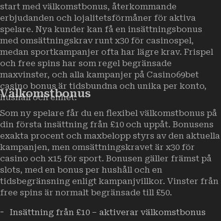
start med välkomstbonus, återkommande
erbjudanden och lojalitetsförmåner för aktiva
spelare. Nya kunder kan få en insättningsbonus
med omsättningskrav runt x30 för casinospel,
medan sportkampanjer ofta har lägre krav. Frispel
och free spins har som regel begränsade
maxvinster, och alla kampanjer på Casino69bet
casino bonus är tidsbundna och unika per konto,
Välkomstbonus
hushåll och enhet.
Som ny spelare får du en flexibel välkomstbonus på
din första insättning från £10 och uppåt. Bonusens
exakta procent och maxbelopp styrs av den aktuella
kampanjen, men omsättningskravet är x30 för
casino och x15 för sport. Bonusen gäller främst på
slots, med en bonus per hushåll och en
tidsbegränsning enligt kampanjvillkor. Vinster från
free spins är normalt begränsade till £50.
Insättning från £10 – aktiverar välkomstbonus