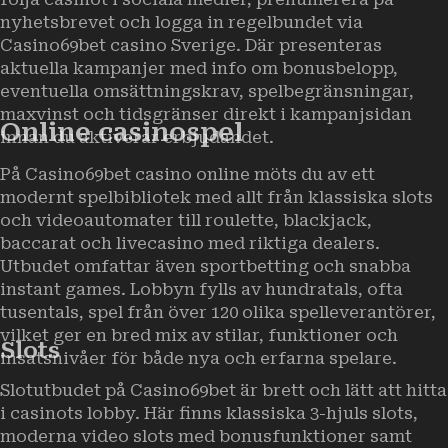
nyhetsbrevet och logga in regelbundet via
Casino69bet casino Sverige. Där presenteras
aktuella kampanjer med info om bonusbelopp,
eventuella omsättningskrav, spelbegränsningar,
maxvinst och tidsgränser direkt i kampanjsidan
Online casinospel
innan du aktiverar erbjudandet.
På Casino69bet casino online möts du av ett
modernt spelbibliotek med allt från klassiska slots
och videoautomater till roulette, blackjack,
baccarat och livecasino med riktiga dealers.
Utbudet omfattar även sportbetting och snabba
instant games. Lobbyn fylls av hundratals, ofta
tusentals, spel från över 120 olika spelleverantörer,
vilket ger en bred mix av stilar, funktioner och
Slots
insatsnivåer för både nya och erfarna spelare.
Slotutbudet på Casino69bet är brett och lätt att hitta
i casinots lobby. Här finns klassiska 3-hjuls slots,
moderna video slots med bonusfunktioner samt