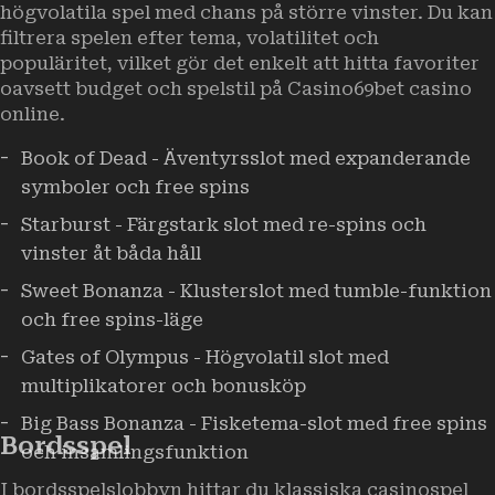
högvolatila spel med chans på större vinster. Du kan
filtrera spelen efter tema, volatilitet och
populäritet, vilket gör det enkelt att hitta favoriter
oavsett budget och spelstil på Casino69bet casino
online.
Book of Dead - Äventyrsslot med expanderande
symboler och free spins
Starburst - Färgstark slot med re-spins och
vinster åt båda håll
Sweet Bonanza - Klusterslot med tumble-funktion
och free spins-läge
Gates of Olympus - Högvolatil slot med
multiplikatorer och bonusköp
Big Bass Bonanza - Fisketema-slot med free spins
Bordsspel
och insamlingsfunktion
I bordsspelslobbyn hittar du klassiska casinospel